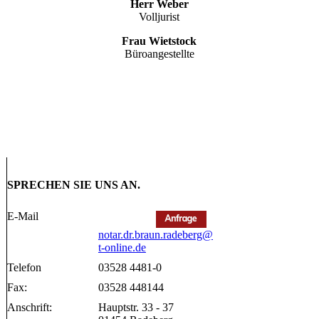
Herr Weber
Volljurist
Frau Wietstock
Büroangestellte
SPRECHEN SIE UNS AN.
E-Mail
notar.dr.braun.radeberg@
t-online.de
Telefon
03528 4481-0
Fax:
03528 448144
Anschrift:
Hauptstr. 33 - 37